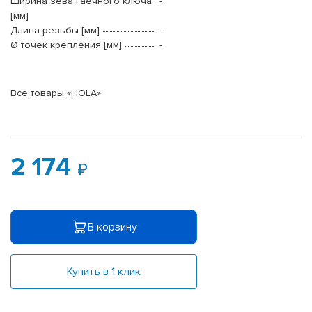
Ширина зева гаечного ключа
-
[мм]
Длина резьбы [мм]
-
Ø точек крепления [мм]
-
Все товары «HOLA»
2 174
В корзину
Купить в 1 клик