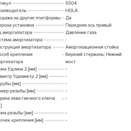
тикул
S504
оизводитель
HOLA
одажа на другие платформы
Да
орона установки
Передняя ось правый
д амортизатора
Давление газа
стема амортизатора
-
нструкция амортизатора
Амортизационная стойка
особ крепления
Верхний стержень; Нижний
ортизатора
мост
на 1/длина 2 [мм]
-
аметр 1/диаметр 2 [мм]
-
трубы [мм]
-
змер резьбы [мм]
-
рина зева гаечного ключа
-
]
ина резьбы [мм]
-
точек крепления [мм]
-