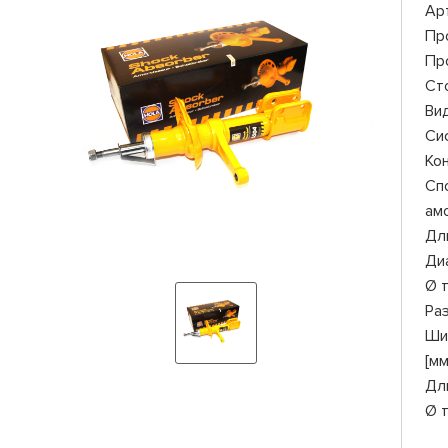
Ар
Пр
Пр
Ст
Ви
Си
Ко
Сп
ам
Дли
Ди
Ø 
Ра
Ши
[мм
Дл
Ø 