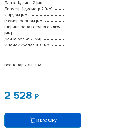
Длина 1/длина 2 [мм]
-
Диаметр 1/диаметр 2 [мм]
-
Ø трубы [мм]
-
Размер резьбы [мм]
-
Ширина зева гаечного ключа
-
[мм]
Длина резьбы [мм]
-
Ø точек крепления [мм]
-
Все товары «HOLA»
2 528
В корзину