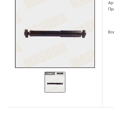
Ар
Пр
Вс