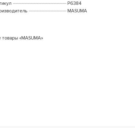
тикул
P6384
оизводитель
MASUMA
е товары «MASUMA»