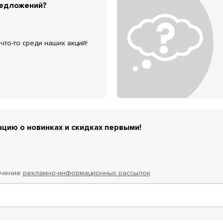
редложений?
что-то среди наших акций!
цию о новинках и скидках первыми!
учение
рекламно-информационных рассылок