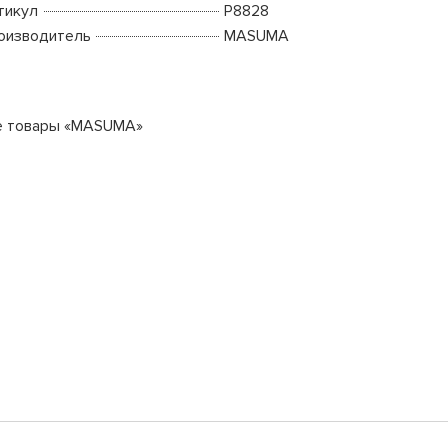
тикул
P8828
оизводитель
MASUMA
е товары «MASUMA»