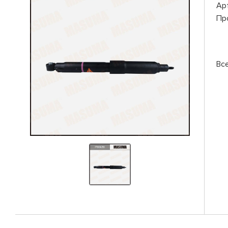
Ар
Пр
Вс