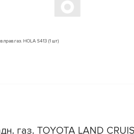
.прав.газ. HOLA S413 (1 шт)
адн. газ. TOYOTA LAND CRUI