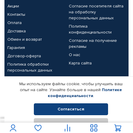
Акции
Согласие посетителя сайта
на обработку
Контакты
персональных данных
Оплата
Политика
Доставка
конфиденциальности
Обмен и возврат
Согласие на получение
рекламы
Гарантия
О нас
Договор-оферта
Карта сайта
Политика обработки
персональных данных
Партнерам
Мы используем файлы cookie, чтобы улучшить ваш
опыт на сайте. Узнайте больше в нашей
Политике
Корпоративным клиентам
Реквизиты компании
конфиденциальности
.
Поставщикам
Согласиться
Отклонить
© КАМАЗ ЦЕНТР ДОНЕЦК, 2015-2026. Все права защищены.
6 050
В корзину
Интернет-магазин автомобильных товаров Автопрофи.