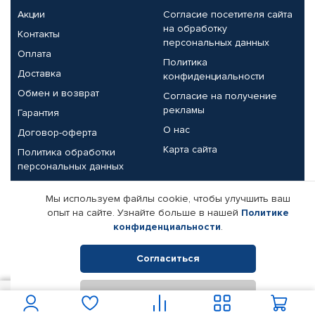
Акции
Согласие посетителя сайта
на обработку
Контакты
персональных данных
Оплата
Политика
Доставка
конфиденциальности
Обмен и возврат
Согласие на получение
рекламы
Гарантия
О нас
Договор-оферта
Карта сайта
Политика обработки
персональных данных
Партнерам
Мы используем файлы cookie, чтобы улучшить ваш
опыт на сайте. Узнайте больше в нашей
Политике
Корпоративным клиентам
Реквизиты компании
конфиденциальности
.
Поставщикам
Согласиться
Отклонить
© КАМАЗ ЦЕНТР ДОНЕЦК, 2015-2026. Все права защищены.
6 050
В корзину
Интернет-магазин автомобильных товаров Автопрофи.