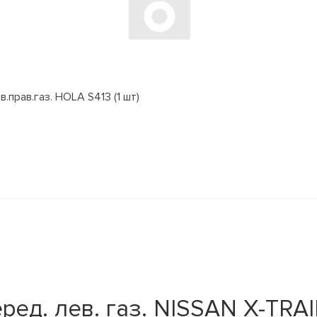
.прав.газ. HOLA S413 (1 шт)
ед. лев. газ. NISSAN X-TRAIL