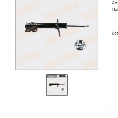
Ар
Пр
Вс