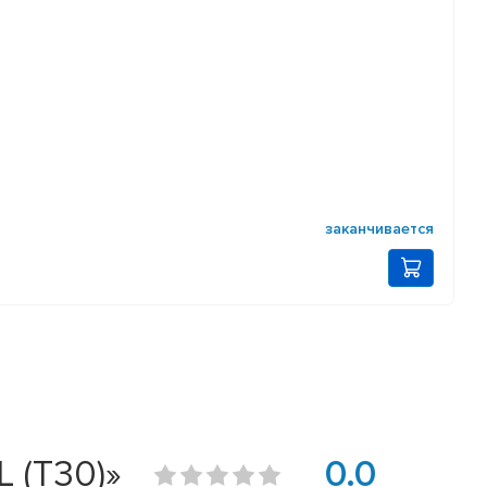
заканчивается
 (T30)»
0.0