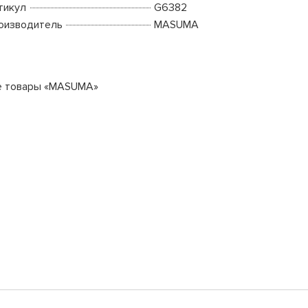
тикул
G6382
оизводитель
MASUMA
е товары «MASUMA»