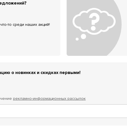
редложений?
что-то среди наших акций!
цию о новинках и скидках первыми!
учение
рекламно-информационных рассылок