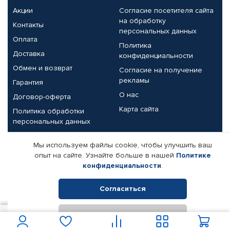
Акции
Согласие посетителя сайта
на обработку
Контакты
персональных данных
Оплата
Политика
Доставка
конфиденциальности
Обмен и возврат
Согласие на получение
рекламы
Гарантия
О нас
Договор-оферта
Карта сайта
Политика обработки
персональных данных
Партнерам
Мы используем файлы cookie, чтобы улучшить ваш
опыт на сайте. Узнайте больше в нашей
Политике
Корпоративным клиентам
Реквизиты компании
конфиденциальности
.
Поставщикам
Согласиться
Отклонить
© КАМАЗ ЦЕНТР ДОНЕЦК, 2015-2026. Все права защищены.
5 500
В корзину
Интернет-магазин автомобильных товаров Автопрофи.