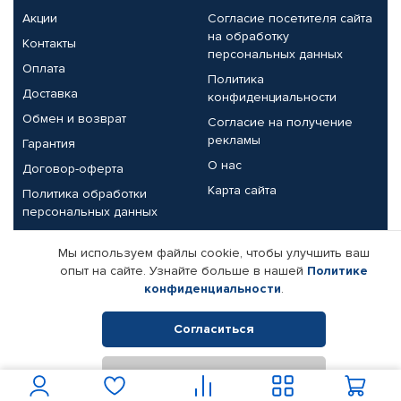
Акции
Согласие посетителя сайта
на обработку
Контакты
персональных данных
Оплата
Политика
Доставка
конфиденциальности
Обмен и возврат
Согласие на получение
рекламы
Гарантия
О нас
Договор-оферта
Карта сайта
Политика обработки
персональных данных
Партнерам
Мы используем файлы cookie, чтобы улучшить ваш
опыт на сайте. Узнайте больше в нашей
Политике
Корпоративным клиентам
Реквизиты компании
конфиденциальности
.
Поставщикам
Согласиться
Отклонить
© КАМАЗ ЦЕНТР ДОНЕЦК, 2015-2026. Все права защищены.
Интернет-магазин автомобильных товаров Автопрофи.