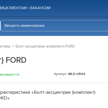
ЛИЦ
КЛИЕНТАМ
ВАКАНСИИ
етизы
Болт-эксцентрик (комплект) FORD
т) FORD
Артикул:
MLS-U502
канчивается
рактеристики «Болт-эксцентрик (комплект)
ORD»