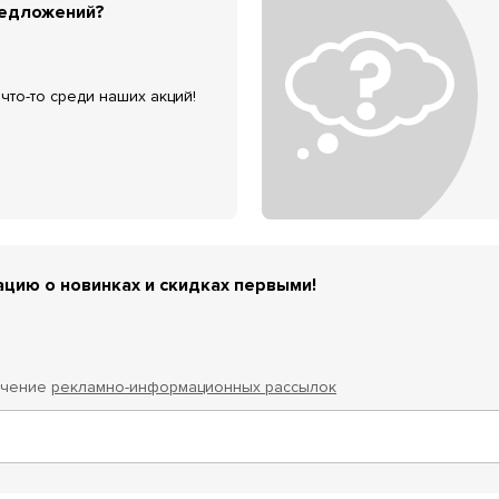
редложений?
что-то среди наших акций!
цию о новинках и скидках первыми!
учение
рекламно-информационных рассылок