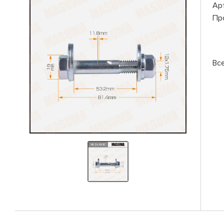
Ар
Пр
Вс