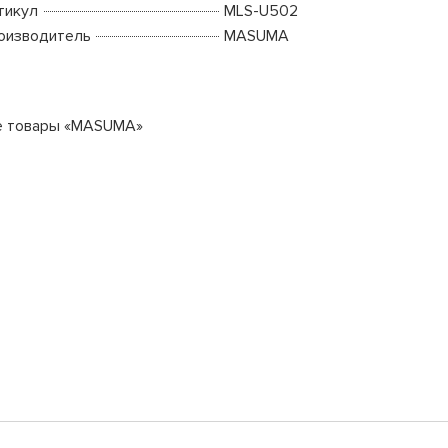
тикул
MLS-U502
оизводитель
MASUMA
е товары «MASUMA»