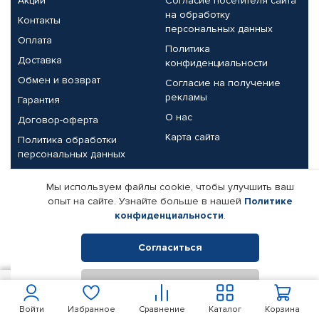
Акции
Согласие посетителя сайта
на обработку
Контакты
персональных данных
Оплата
Политика
Доставка
конфиденциальности
Обмен и возврат
Согласие на получение
рекламы
Гарантия
О нас
Договор-оферта
Карта сайта
Политика обработки
персональных данных
Партнерам
Мы используем файлы cookie, чтобы улучшить ваш
опыт на сайте. Узнайте больше в нашей
Политике
Корпоративным клиентам
Реквизиты компании
конфиденциальности
.
Поставщикам
Согласиться
Отклонить
© КАМАЗ ЦЕНТР ДОНЕЦК, 2015-2026. Все права защищены.
850
В корзину
Интернет-магазин автомобильных товаров Автопрофи.
Войти
Избранное
Сравнение
Каталог
Корзина