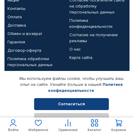
Акции
Согласие посетителя сайта
на обработку
Контакты
персональных данных
Оплата
Политика
Доставка
конфиденциальности
Обмен и возврат
Согласие на получение
рекламы
Гарантия
О нас
Договор-оферта
Карта сайта
Политика обработки
персональных данных
Партнерам
Мы используем файлы cookie, чтобы улучшить ваш
опыт на сайте. Узнайте больше в нашей
Политике
Корпоративным клиентам
Реквизиты компании
конфиденциальности
.
Поставщикам
Согласиться
Отклонить
© КАМАЗ ЦЕНТР ДОНЕЦК, 2015-2026. Все права защищены.
Интернет-магазин автомобильных товаров Автопрофи.
Войти
Избранное
Сравнение
Каталог
Корзина