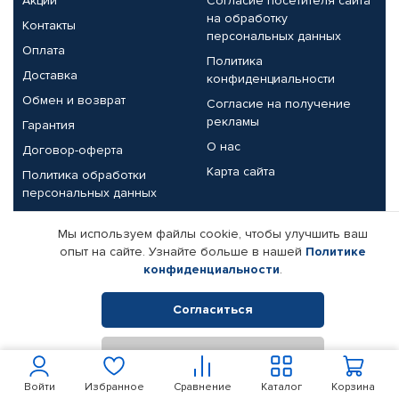
Акции
Согласие посетителя сайта
на обработку
Контакты
персональных данных
Оплата
Политика
Доставка
конфиденциальности
Обмен и возврат
Согласие на получение
рекламы
Гарантия
О нас
Договор-оферта
Карта сайта
Политика обработки
персональных данных
Партнерам
Мы используем файлы cookie, чтобы улучшить ваш
опыт на сайте. Узнайте больше в нашей
Политике
Корпоративным клиентам
Реквизиты компании
конфиденциальности
.
Поставщикам
Согласиться
Отклонить
© КАМАЗ ЦЕНТР ДОНЕЦК, 2015-2026. Все права защищены.
Интернет-магазин автомобильных товаров Автопрофи.
Войти
Избранное
Сравнение
Каталог
Корзина