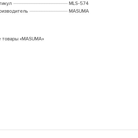
тикул
MLS-574
оизводитель
MASUMA
е товары «MASUMA»