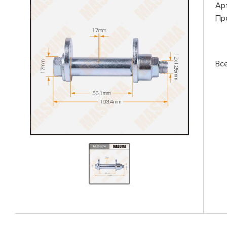
Ар
Пр
Вс