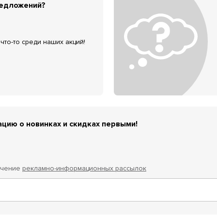
редложений?
что-то среди наших акций!
цию о новинках и скидках первыми!
учение
рекламно-информационных рассылок