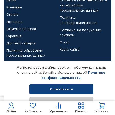
Акции
Согласие посетителя сайта
на обработку
Контакты
персональных данных
Оплата
Политика
Доставка
конфиденциальности
Обмен и возврат
Согласие на получение
рекламы
Гарантия
О нас
Договор-оферта
Карта сайта
Политика обработки
персональных данных
Партнерам
Мы используем файлы cookie, чтобы улучшить ваш
опыт на сайте. Узнайте больше в нашей
Политике
Корпоративным клиентам
Реквизиты компании
конфиденциальности
.
Поставщикам
Согласиться
Отклонить
© КАМАЗ ЦЕНТР ДОНЕЦК, 2015-2026. Все права защищены.
900
В корзину
Интернет-магазин автомобильных товаров Автопрофи.
Войти
Избранное
Сравнение
Каталог
Корзина