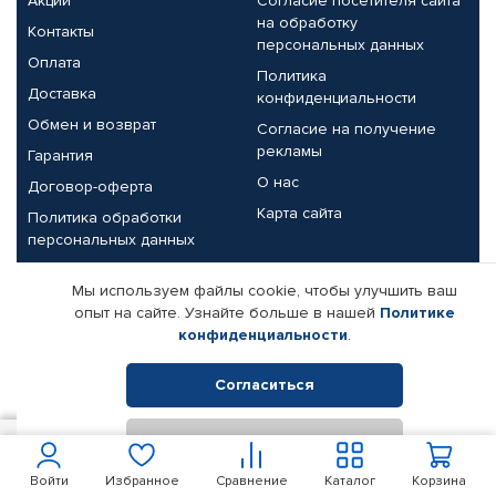
Акции
Согласие посетителя сайта
на обработку
Контакты
персональных данных
Оплата
Политика
Доставка
конфиденциальности
Обмен и возврат
Согласие на получение
рекламы
Гарантия
О нас
Договор-оферта
Карта сайта
Политика обработки
персональных данных
Партнерам
Мы используем файлы cookie, чтобы улучшить ваш
опыт на сайте. Узнайте больше в нашей
Политике
Корпоративным клиентам
Реквизиты компании
конфиденциальности
.
Поставщикам
Согласиться
Отклонить
© КАМАЗ ЦЕНТР ДОНЕЦК, 2015-2026. Все права защищены.
700
В корзину
Интернет-магазин автомобильных товаров Автопрофи.
Войти
Избранное
Сравнение
Каталог
Корзина