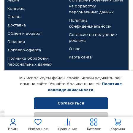
Акции
Согласие посетителя сайта
на обработку
Контакты
персональных данных
Оплата
Политика
Доставка
конфиденциальности
Обмен и возврат
Согласие на получение
рекламы
Гарантия
О нас
Договор-оферта
Карта сайта
Политика обработки
персональных данных
Партнерам
Мы используем файлы cookie, чтобы улучшить ваш
опыт на сайте. Узнайте больше в нашей
Политике
Корпоративным клиентам
Реквизиты компании
конфиденциальности
.
Поставщикам
Согласиться
Отклонить
© КАМАЗ ЦЕНТР ДОНЕЦК, 2015-2026. Все права защищены.
1 000
В корзину
Интернет-магазин автомобильных товаров Автопрофи.
Войти
Избранное
Сравнение
Каталог
Корзина