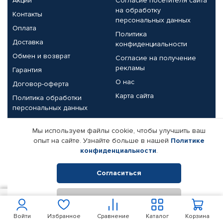
Акции
Согласие посетителя сайта
на обработку
Контакты
персональных данных
Оплата
Политика
Доставка
конфиденциальности
Обмен и возврат
Согласие на получение
рекламы
Гарантия
О нас
Договор-оферта
Карта сайта
Политика обработки
персональных данных
Партнерам
Мы используем файлы cookie, чтобы улучшить ваш
опыт на сайте. Узнайте больше в нашей
Политике
Корпоративным клиентам
Реквизиты компании
конфиденциальности
.
Поставщикам
Согласиться
Отклонить
© КАМАЗ ЦЕНТР ДОНЕЦК, 2015-2026. Все права защищены.
800
В корзину
Интернет-магазин автомобильных товаров Автопрофи.
Войти
Избранное
Сравнение
Каталог
Корзина