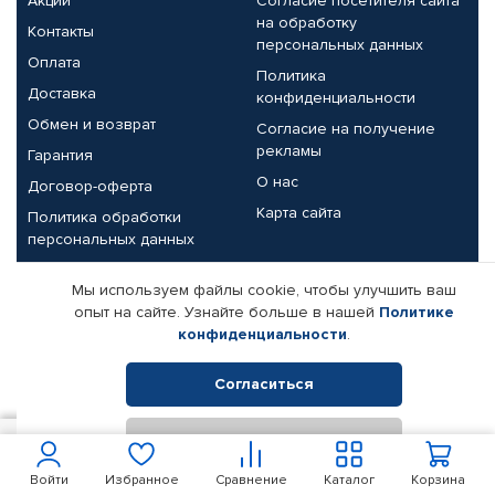
Акции
Согласие посетителя сайта
на обработку
Контакты
персональных данных
Оплата
Политика
Доставка
конфиденциальности
Обмен и возврат
Согласие на получение
рекламы
Гарантия
О нас
Договор-оферта
Карта сайта
Политика обработки
персональных данных
Партнерам
Мы используем файлы cookie, чтобы улучшить ваш
опыт на сайте. Узнайте больше в нашей
Политике
Корпоративным клиентам
Реквизиты компании
конфиденциальности
.
Поставщикам
Согласиться
Отклонить
© КАМАЗ ЦЕНТР ДОНЕЦК, 2015-2026. Все права защищены.
700
В корзину
Интернет-магазин автомобильных товаров Автопрофи.
Войти
Избранное
Сравнение
Каталог
Корзина