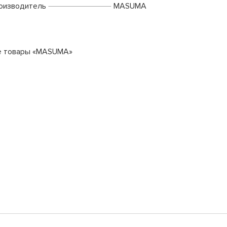
оизводитель
MASUMA
е товары «MASUMA»