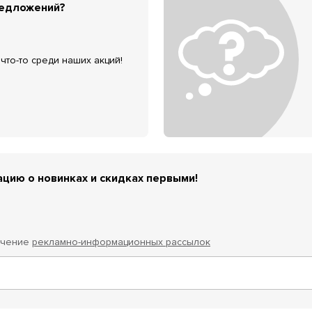
редложений?
что-то среди наших акций!
цию о новинках и скидках первыми!
учение
рекламно-информационных рассылок