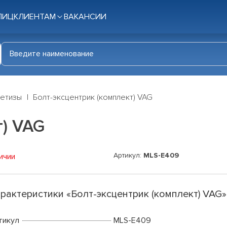
ЛИЦ
КЛИЕНТАМ
ВАКАНСИИ
етизы
Болт-эксцентрик (комплект) VAG
т) VAG
Артикул:
MLS-E409
ичии
рактеристики «Болт-эксцентрик (комплект) VAG»
тикул
MLS-E409