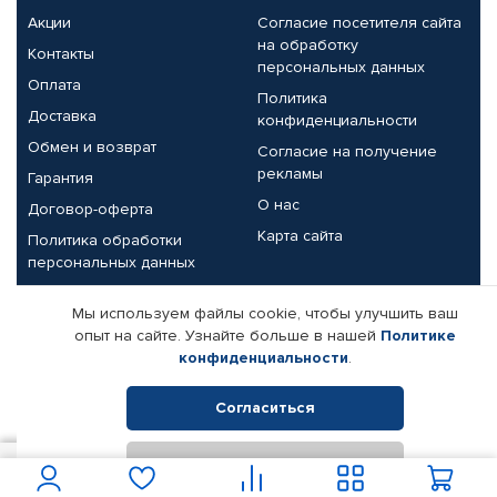
Акции
Согласие посетителя сайта
на обработку
Контакты
персональных данных
Оплата
Политика
Доставка
конфиденциальности
Обмен и возврат
Согласие на получение
рекламы
Гарантия
О нас
Договор-оферта
Карта сайта
Политика обработки
персональных данных
Партнерам
Мы используем файлы cookie, чтобы улучшить ваш
опыт на сайте. Узнайте больше в нашей
Политике
Корпоративным клиентам
Реквизиты компании
конфиденциальности
.
Поставщикам
Согласиться
Отклонить
© КАМАЗ ЦЕНТР ДОНЕЦК, 2015-2026. Все права защищены.
2 200
В корзину
Интернет-магазин автомобильных товаров Автопрофи.