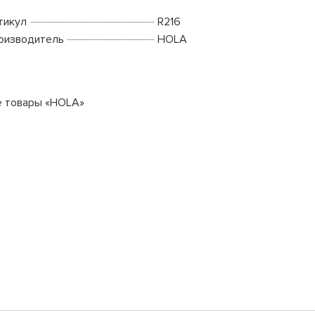
тикул
R216
оизводитель
HOLA
е товары «HOLA»