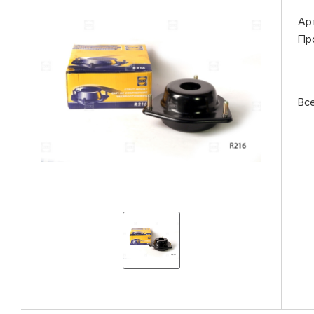
Ар
Пр
Вс