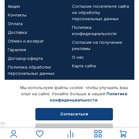
Акции
Согласие посетителя сайта
на обработку
Контакты
персональных данных
Оплата
Политика
Доставка
конфиденциальности
Обмен и возврат
Согласие на получение
рекламы
Гарантия
О нас
Договор-оферта
Карта сайта
Политика обработки
персональных данных
Партнерам
Мы используем файлы cookie, чтобы улучшить ваш
опыт на сайте. Узнайте больше в нашей
Политике
Корпоративным клиентам
Реквизиты компании
конфиденциальности
.
Поставщикам
Согласиться
Отклонить
© КАМАЗ ЦЕНТР ДОНЕЦК, 2015-2026. Все права защищены.
2 450
В корзину
Интернет-магазин автомобильных товаров Автопрофи.