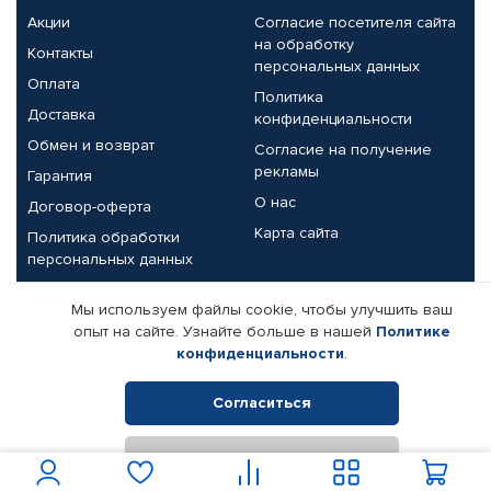
Акции
Согласие посетителя сайта
на обработку
Контакты
персональных данных
Оплата
Политика
Доставка
конфиденциальности
Обмен и возврат
Согласие на получение
рекламы
Гарантия
О нас
Договор-оферта
Карта сайта
Политика обработки
персональных данных
Партнерам
Мы используем файлы cookie, чтобы улучшить ваш
опыт на сайте. Узнайте больше в нашей
Политике
Корпоративным клиентам
Реквизиты компании
конфиденциальности
.
Поставщикам
Согласиться
Отклонить
© КАМАЗ ЦЕНТР ДОНЕЦК, 2015-2026. Все права защищены.
Интернет-магазин автомобильных товаров Автопрофи.