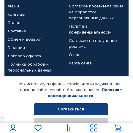
Акции
Согласие посетителя сайта
на обработку
Контакты
персональных данных
Оплата
Политика
Доставка
конфиденциальности
Обмен и возврат
Согласие на получение
рекламы
Гарантия
О нас
Договор-оферта
Карта сайта
Политика обработки
персональных данных
Партнерам
Мы используем файлы cookie, чтобы улучшить ваш
опыт на сайте. Узнайте больше в нашей
Политике
Корпоративным клиентам
Реквизиты компании
конфиденциальности
.
Поставщикам
Согласиться
Отклонить
© КАМАЗ ЦЕНТР ДОНЕЦК, 2015-2026. Все права защищены.
2 450
В корзину
Интернет-магазин автомобильных товаров Автопрофи.