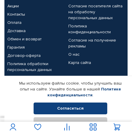
Акции
Согласие посетителя сайта
на обработку
Контакты
персональных данных
Оплата
Политика
Доставка
конфиденциальности
Обмен и возврат
Согласие на получение
рекламы
Гарантия
О нас
Договор-оферта
Карта сайта
Политика обработки
персональных данных
Партнерам
Мы используем файлы cookie, чтобы улучшить ваш
опыт на сайте. Узнайте больше в нашей
Политике
Корпоративным клиентам
Реквизиты компании
конфиденциальности
.
Поставщикам
Согласиться
Отклонить
© КАМАЗ ЦЕНТР ДОНЕЦК, 2015-2026. Все права защищены.
1 950
В корзину
Интернет-магазин автомобильных товаров Автопрофи.