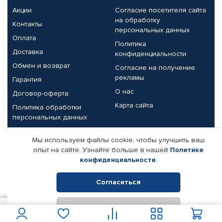
Акции
Согласие посетителя сайта
на обработку
Контакты
персональных данных
Оплата
Политика
Доставка
конфиденциальности
Обмен и возврат
Согласие на получение
рекламы
Гарантия
О нас
Договор-оферта
Карта сайта
Политика обработки
персональных данных
Партнерам
Мы используем файлы cookie, чтобы улучшить ваш
опыт на сайте. Узнайте больше в нашей
Политике
Корпоративным клиентам
Реквизиты компании
конфиденциальности
.
Поставщикам
Согласиться
Отклонить
© КАМАЗ ЦЕНТР ДОНЕЦК, 2015-2026. Все права защищены.
4 550
В корзину
Интернет-магазин автомобильных товаров Автопрофи.