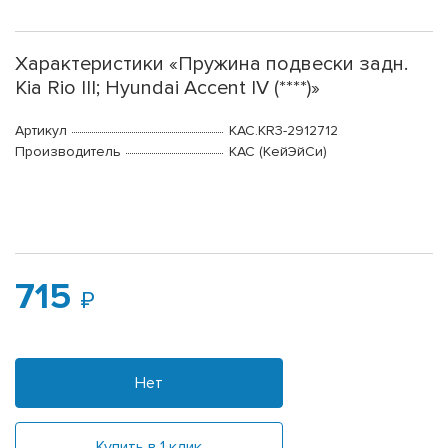
Характеристики «Пружина подвески задн.
Kia Rio III; Hyundai Accent IV (****)»
Артикул
KAC.KR3-2912712
Производитель
КАС (КейЭйСи)
715
Нет
Купить в 1 клик