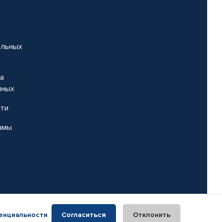
альных
на
нных
сти
амы
енциальности
.
Согласиться
Отклонить