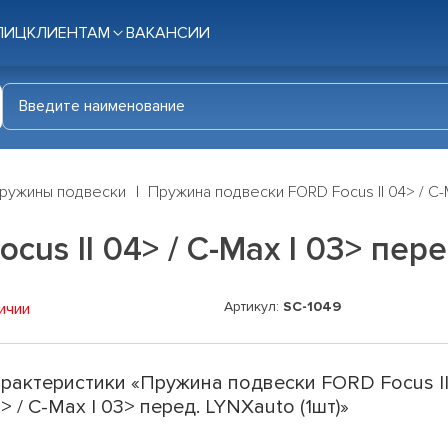
ЛИЦ
КЛИЕНТАМ
ВАКАНСИИ
ружины подвески
Пружина подвески FORD Focus II 04> / C-M
us II 04> / C-Max I 03> пере
Артикул:
SC-1049
ичии
рактеристики «Пружина подвески FORD Focus I
> / C-Max I 03> перед. LYNXauto (1шт)»