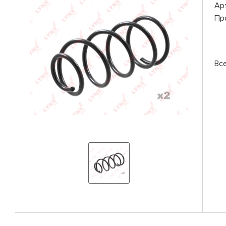
Ар
Пр
Вс