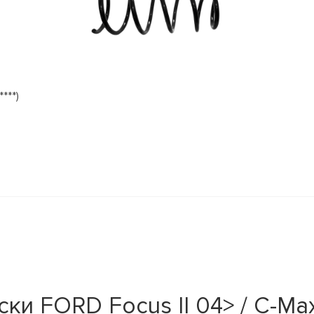
***)
и FORD Focus II 04> / C-Max