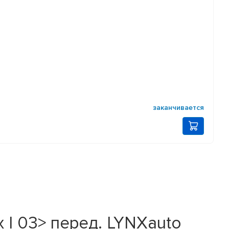
заканчивается
 I 03> перед. LYNXauto