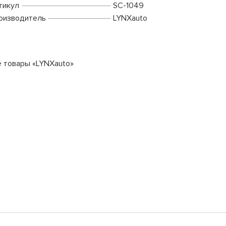
тикул
SC-1049
оизводитель
LYNXauto
е товары «LYNXauto»