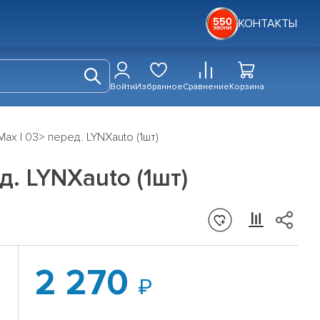
КОНТАКТЫ
Войти
Избранное
Сравнение
Корзина
ax I 03> перед. LYNXauto (1шт)
д. LYNXauto (1шт)
2 270
I