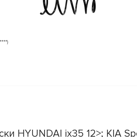
***)
и HYUNDAI ix35 12>; KIA Spo