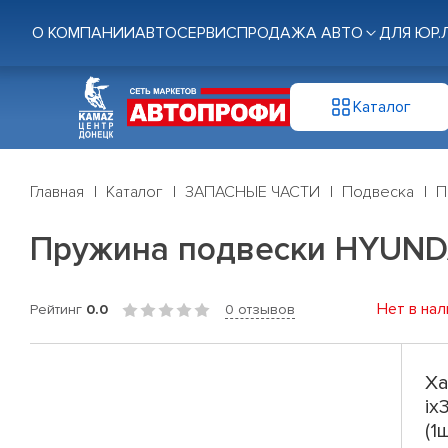
О КОМПАНИИ
АВТОСЕРВИС
ПРОДАЖА АВТО
ДЛЯ ЮР.
Каталог
Главная
Каталог
ЗАПАСНЫЕ ЧАСТИ
Подвеска
П
Пружина подвески HYUNDAI 
Нет в нал
Рейтинг
0.0
0 отзывов
Ха
ix
(1