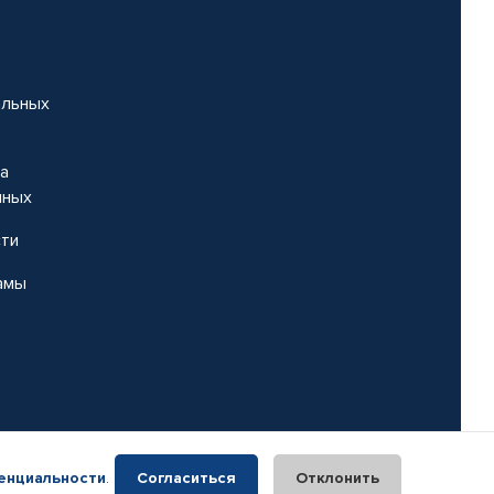
альных
на
нных
сти
амы
енциальности
.
Согласиться
Отклонить