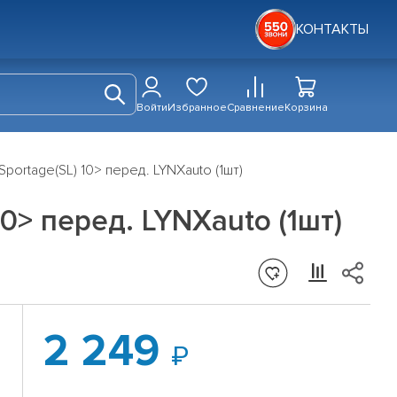
КОНТАКТЫ
Войти
Избранное
Сравнение
Корзина
portage(SL) 10> перед. LYNXauto (1шт)
0> перед. LYNXauto (1шт)
2 249