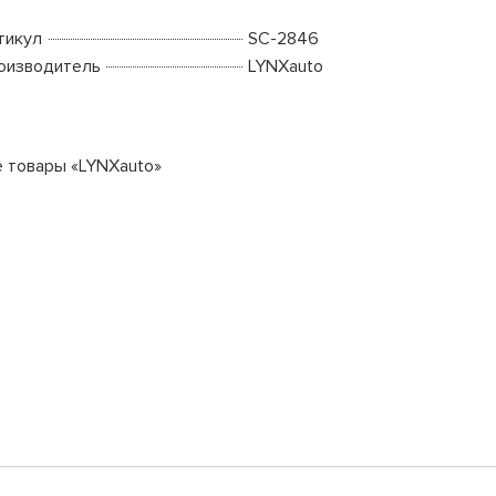
тикул
SC-2846
оизводитель
LYNXauto
е товары «LYNXauto»