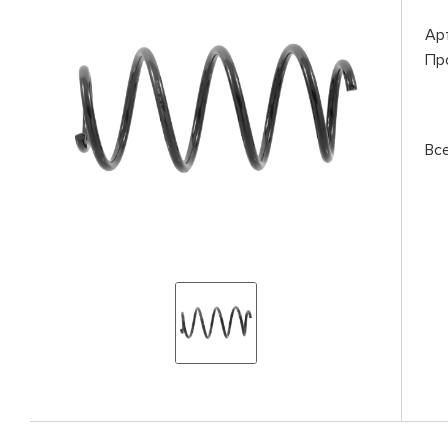
Ар
Пр
Вс