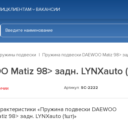
ЛИЦ
КЛИЕНТАМ
ВАКАНСИИ
ружины подвески
Пружина подвески DAEWOO Matiz 98> задн
Matiz 98> задн. LYNXauto (
Артикул:
SC-2222
ичии
рактеристики «Пружина подвески DAEWOO
tiz 98> задн. LYNXauto (1шт)»