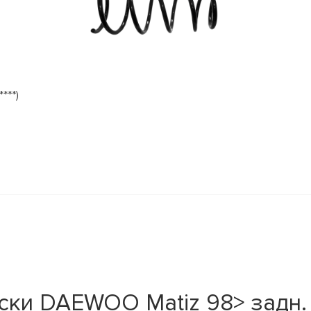
***)
ки DAEWOO Matiz 98> задн. 