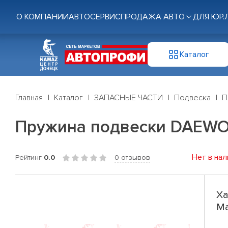
О КОМПАНИИ
АВТОСЕРВИС
ПРОДАЖА АВТО
ДЛЯ ЮР.
Каталог
Главная
Каталог
ЗАПАСНЫЕ ЧАСТИ
Подвеска
П
Пружина подвески DAEWOO 
Нет в нал
Рейтинг
0.0
0 отзывов
Ха
Ma