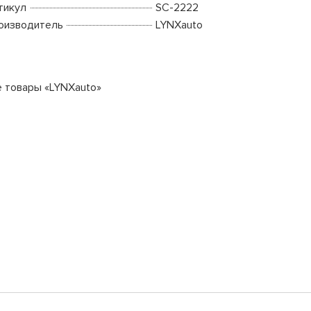
тикул
SC-2222
оизводитель
LYNXauto
е товары «LYNXauto»