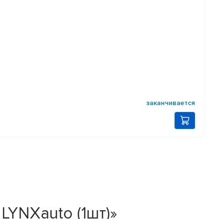
заканчивается
LYNXauto (1шт)»