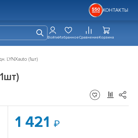
КОНТАКТЫ
Войти
Избранное
Сравнение
Корзина
. LYNXauto (1шт)
1шт)
1 421