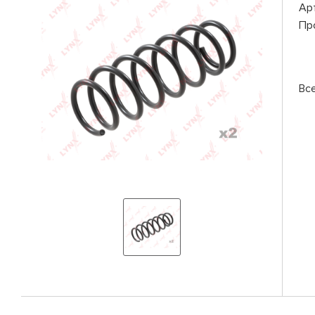
Ар
Пр
Вс