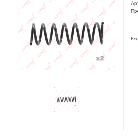
Ар
Пр
Вс