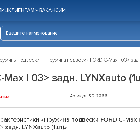
ЛИЦ
КЛИЕНТАМ
ВАКАНСИИ
ружины подвески
Пружина подвески FORD C-Max I 03> задн.
ax I 03> задн. LYNXauto (1
Артикул:
SC-2266
ичии
рактеристики «Пружина подвески FORD C-Max 
> задн. LYNXauto (1шт)»