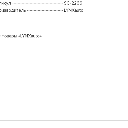
тикул
SC-2266
оизводитель
LYNXauto
е товары «LYNXauto»