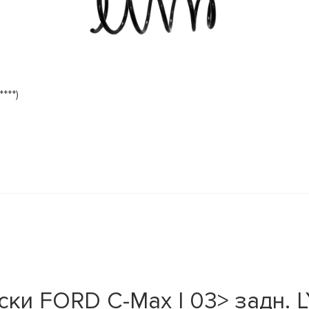
***)
и FORD C-Max I 03> задн. L