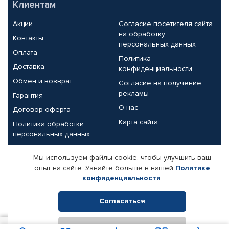
Клиентам
Акции
Согласие посетителя сайта
на обработку
Контакты
персональных данных
Оплата
Политика
Доставка
конфиденциальности
Обмен и возврат
Согласие на получение
рекламы
Гарантия
О нас
Договор-оферта
Карта сайта
Политика обработки
персональных данных
Партнерам
Мы используем файлы cookie, чтобы улучшить ваш
опыт на сайте. Узнайте больше в нашей
Политике
Корпоративным клиентам
Реквизиты компании
конфиденциальности
.
Поставщикам
Согласиться
Отклонить
© КАМАЗ ЦЕНТР ДОНЕЦК, 2015-2026. Все права защищены.