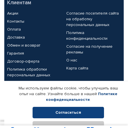
Клиентам
Акции
Согласие посетителя сайта
на обработку
Контакты
персональных данных
Оплата
Политика
Доставка
конфиденциальности
Обмен и возврат
Согласие на получение
рекламы
Гарантия
О нас
Договор-оферта
Карта сайта
Политика обработки
персональных данных
Партнерам
Мы используем файлы cookie, чтобы улучшить ваш
опыт на сайте. Узнайте больше в нашей
Политике
Корпоративным клиентам
Реквизиты компании
конфиденциальности
.
Поставщикам
Согласиться
Отклонить
© КАМАЗ ЦЕНТР ДОНЕЦК, 2015-2026. Все права защищены.