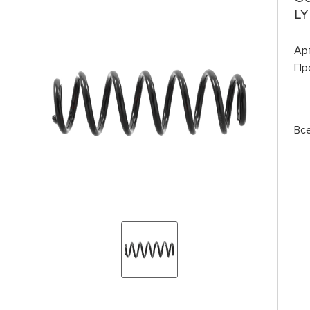
LY
Ар
Пр
Вс