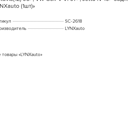
NXauto (1шт)»
тикул
SC-2618
оизводитель
LYNXauto
е товары «LYNXauto»