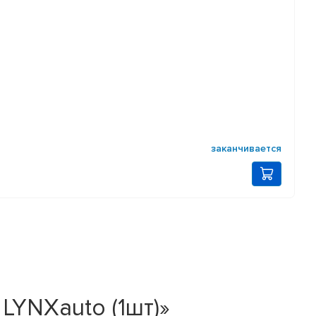
заканчивается
LYNXauto (1шт)»