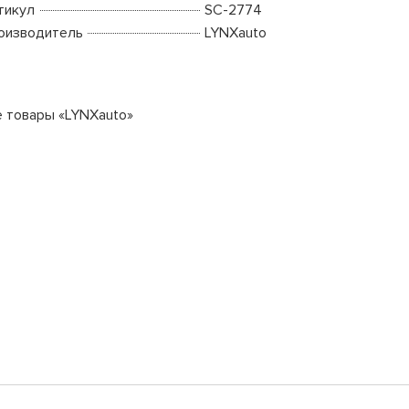
тикул
SC-2774
оизводитель
LYNXauto
е товары «LYNXauto»