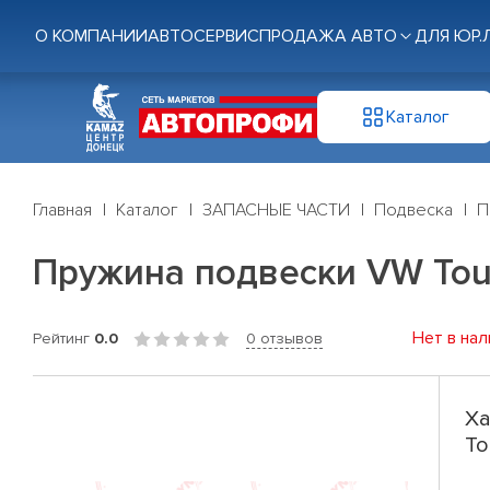
О КОМПАНИИ
АВТОСЕРВИС
ПРОДАЖА АВТО
ДЛЯ ЮР.
Каталог
Главная
Каталог
ЗАПАСНЫЕ ЧАСТИ
Подвеска
П
Пружина подвески VW Touar
Нет в нал
Рейтинг
0.0
0 отзывов
Ха
To