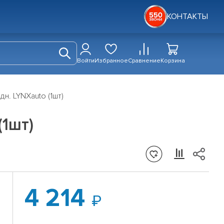
КОНТАКТЫ
Войти
Избранное
Сравнение
Корзина
н. LYNXauto (1шт)
(1шт)
4 214