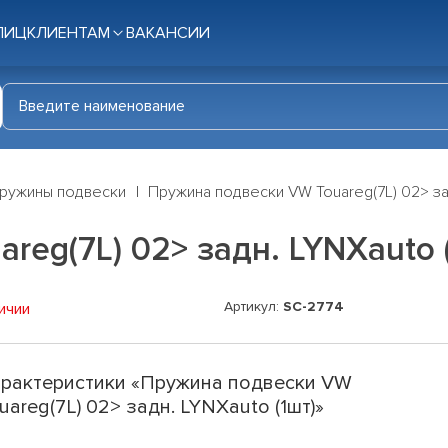
ЛИЦ
КЛИЕНТАМ
ВАКАНСИИ
ружины подвески
Пружина подвески VW Touareg(7L) 02> зад
eg(7L) 02> задн. LYNXauto 
Артикул:
SC-2774
ичии
рактеристики «Пружина подвески VW
uareg(7L) 02> задн. LYNXauto (1шт)»