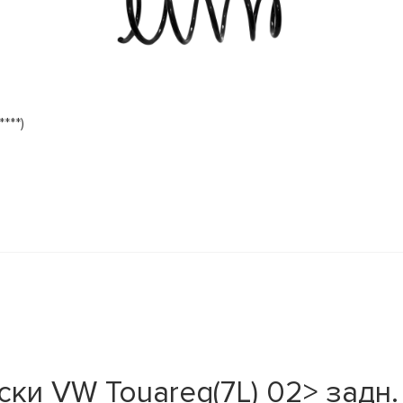
***)
и VW Touareg(7L) 02> задн. 