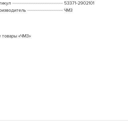
тикул
53371-2902101
оизводитель
ЧМЗ
е товары «ЧМЗ»