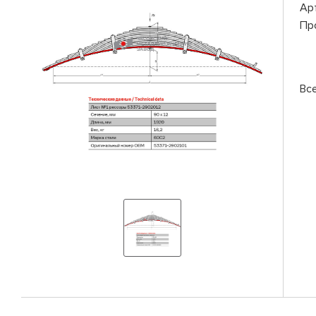
Ар
Пр
Вс