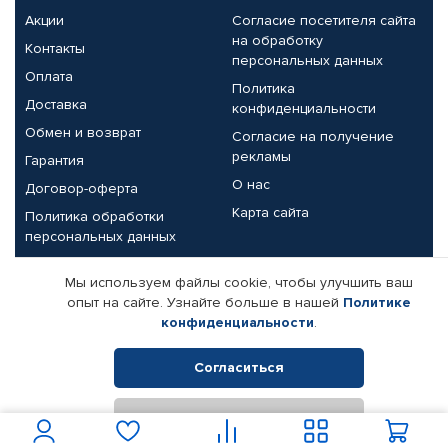
Акции
Согласие посетителя сайта
на обработку
Контакты
персональных данных
Оплата
Политика
Доставка
конфиденциальности
Обмен и возврат
Согласие на получение
рекламы
Гарантия
О нас
Договор-оферта
Карта сайта
Политика обработки
персональных данных
Партнерам
Мы используем файлы cookie, чтобы улучшить ваш
опыт на сайте. Узнайте больше в нашей
Политике
Корпоративным клиентам
Реквизиты компании
конфиденциальности
.
Поставщикам
Согласиться
Отклонить
© КАМАЗ ЦЕНТР ДОНЕЦК, 2015-2026. Все права защищены.
Интернет-магазин автомобильных товаров Автопрофи.