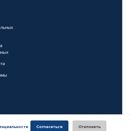
альных
на
нных
сти
амы
енциальности
.
Согласиться
Отклонить