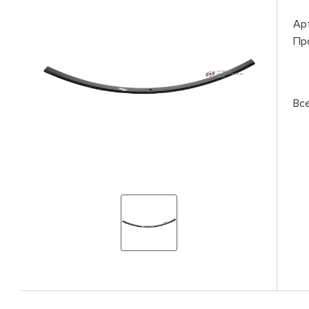
Ар
Пр
Вс