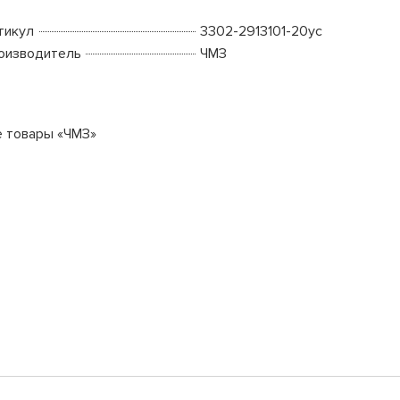
тикул
3302-2913101-20ус
оизводитель
ЧМЗ
е товары «ЧМЗ»