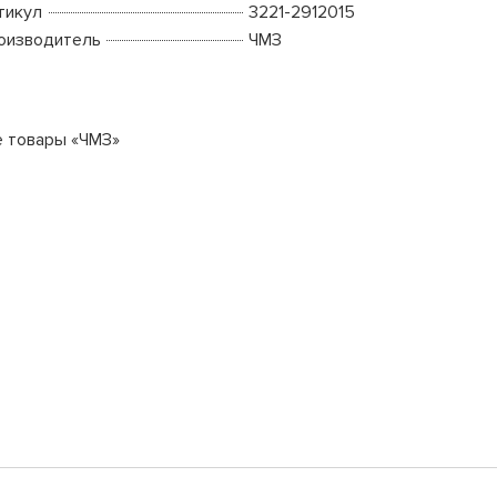
тикул
3221-2912015
оизводитель
ЧМЗ
е товары «ЧМЗ»