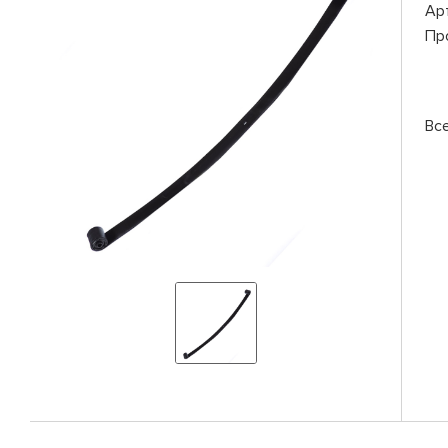
Ар
Пр
Вс