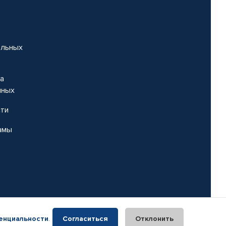
альных
на
нных
сти
амы
енциальности
.
Согласиться
Отклонить