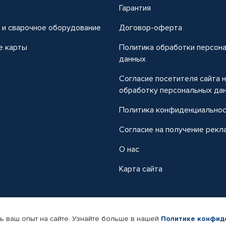
т
Гарантия
 и сварочное оборудование
Договор-оферта
е карты
Политика обработки персон
данных
Согласие посетителя сайта 
обработку персональных да
Политика конфиденциально
Согласие на получение рекл
О нас
Карта сайта
ь ваш опыт на сайте. Узнайте больше в нашей
Политике конфид
-магазин автомобильных товаров Автопрофи.