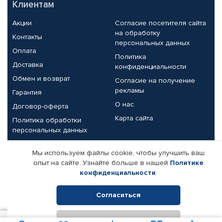
Клиентам
Акции
Согласие посетителя сайта
на обработку
Контакты
персональных данных
Оплата
Политика
Доставка
конфиденциальности
Обмен и возврат
Согласие на получение
рекламы
Гарантия
О нас
Договор-оферта
Карта сайта
Политика обработки
персональных данных
Партнерам
Мы используем файлы cookie, чтобы улучшить ваш
опыт на сайте. Узнайте больше в нашей
Политике
Корпоративным клиентам
Реквизиты компании
конфиденциальности
.
Поставщикам
Согласиться
Отклонить
© КАМАЗ ЦЕНТР ДОНЕЦК, 2015-2026. Все права защищены.