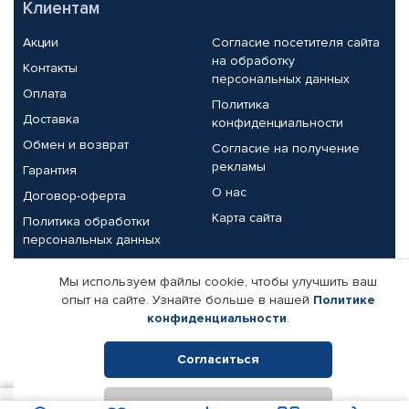
Клиентам
Акции
Согласие посетителя сайта
на обработку
Контакты
персональных данных
Оплата
Политика
Доставка
конфиденциальности
Обмен и возврат
Согласие на получение
рекламы
Гарантия
О нас
Договор-оферта
Карта сайта
Политика обработки
персональных данных
Партнерам
Мы используем файлы cookie, чтобы улучшить ваш
опыт на сайте. Узнайте больше в нашей
Политике
Корпоративным клиентам
Реквизиты компании
конфиденциальности
.
Поставщикам
Согласиться
Отклонить
© КАМАЗ ЦЕНТР ДОНЕЦК, 2015-2026. Все права защищены.