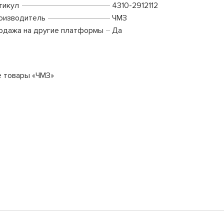
тикул
4310-2912112
оизводитель
ЧМЗ
одажа на другие платформы
Да
е товары «ЧМЗ»