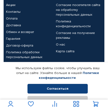
Акции
Согласие посетителя сайта
на обработку
Контакты
персональных данных
Оплата
Политика
Доставка
конфиденциальности
Обмен и возврат
Согласие на получение
рекламы
Гарантия
О нас
Договор-оферта
Карта сайта
Политика обработки
персональных данных
Партнерам
Мы используем файлы cookie, чтобы улучшить ваш
опыт на сайте. Узнайте больше в нашей
Политике
Корпоративным клиентам
Реквизиты компании
конфиденциальности
.
Поставщикам
Согласиться
Отклонить
© КАМАЗ ЦЕНТР ДОНЕЦК, 2015-2026. Все права защищены.
Интернет-магазин автомобильных товаров Автопрофи.