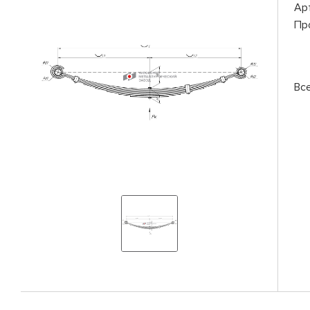
Ар
Пр
Вс