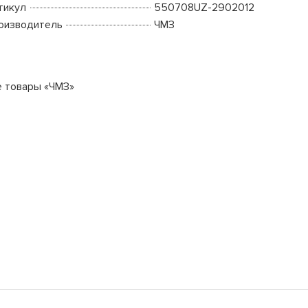
тикул
550708UZ-2902012
оизводитель
ЧМЗ
е товары «ЧМЗ»