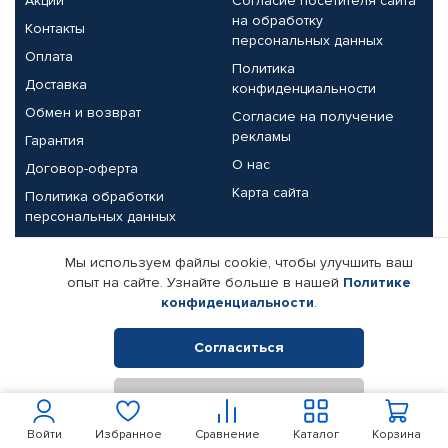
Акции
Согласие посетителя сайта
на обработку
Контакты
персональных данных
Оплата
Политика
Доставка
конфиденциальности
Обмен и возврат
Согласие на получение
рекламы
Гарантия
О нас
Договор-оферта
Карта сайта
Политика обработки
персональных данных
Партнерам
Мы используем файлы cookie, чтобы улучшить ваш
опыт на сайте. Узнайте больше в нашей
Политике
Корпоративным клиентам
Реквизиты компании
конфиденциальности
.
Поставщикам
Согласиться
Отклонить
© КАМАЗ ЦЕНТР ДОНЕЦК, 2015-2026. Все права защищены.
Интернет-магазин автомобильных товаров Автопрофи.
Войти
Избранное
Сравнение
Каталог
Корзина