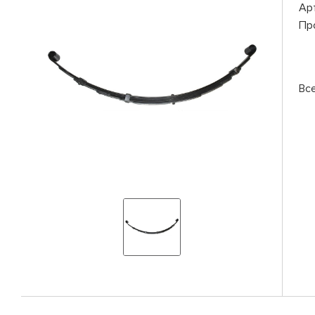
Ар
Пр
Вс