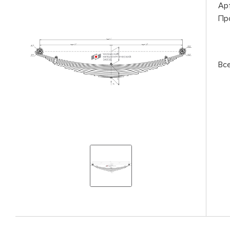
Ар
Пр
Вс