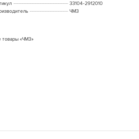
тикул
33104-2912010
оизводитель
ЧМЗ
е товары «ЧМЗ»