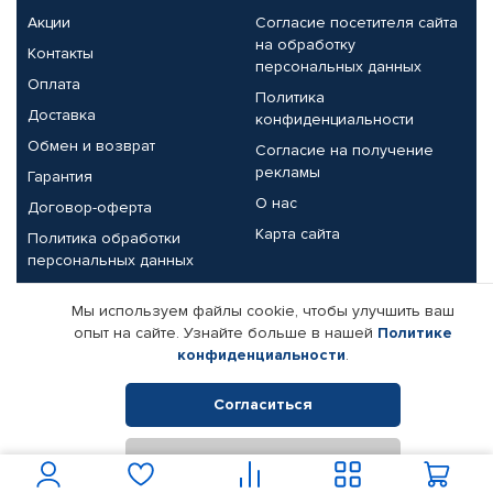
Акции
Согласие посетителя сайта
на обработку
Контакты
персональных данных
Оплата
Политика
Доставка
конфиденциальности
Обмен и возврат
Согласие на получение
рекламы
Гарантия
О нас
Договор-оферта
Карта сайта
Политика обработки
персональных данных
Партнерам
Мы используем файлы cookie, чтобы улучшить ваш
опыт на сайте. Узнайте больше в нашей
Политике
Корпоративным клиентам
Реквизиты компании
конфиденциальности
.
Поставщикам
Согласиться
Отклонить
© КАМАЗ ЦЕНТР ДОНЕЦК, 2015-2026. Все права защищены.
Интернет-магазин автомобильных товаров Автопрофи.